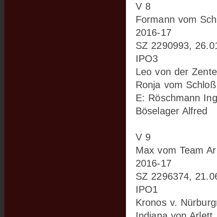
V 8
Formann vom Sch
2016-17
SZ 2290993, 26.0
IPO3
Leo von der Zente
Ronja vom Schloß
E: Röschmann Ing
Böselager Alfred
V 9
Max vom Team Arl
2016-17
SZ 2296374, 21.0
IPO1
Kronos v. Nürburgr
Indiana von Arlett