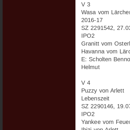
V 3
Wasa vom Lärche
2016-17
SZ 2291542, 27.0
IPO2
Granitt vom Oster
Havanna vom Lär
E: Scholten Benn
Helmut
V 4
Puzzy von Arlett
Lebenszeit
SZ 2290146, 19.0
IPO2
Yankee vom Feuer
Ibizi von Arlett