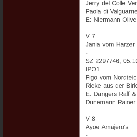
Jerry del Colle Ve
Paola di Valguarn
E: Niermann Olive
V 7
Jania vom Harzer 
-
SZ 2297746, 05.1
IPO1
Figo vom Nordteic
Rieke aus der Bir
E: Dangers Ralf &
Dunemann Rainer
V 8
Ayoe Amajero's
-