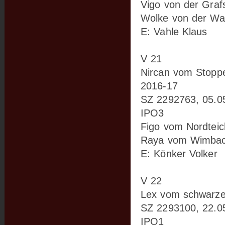
Vigo von der Graf
Wolke von der Wa
E: Vahle Klaus
V 21
Nircan vom Stopp
2016-17
SZ 2292763, 05.0
IPO3
Figo vom Nordteic
Raya vom Wimbac
E: Könker Volker
V 22
Lex vom schwarze
SZ 2293100, 22.0
IPO1