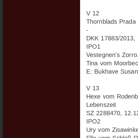
V 12
Thornblads Prada
-
DKK 17883/2013, 
IPO1
Vestegnen's Zorro
Tina vom Moorbe
E: Bukhave Susa
V 13
Hexe vom Rodenb
Lebenszeit
SZ 2288470, 12.1
IPO2
Ury vom Zisawinke