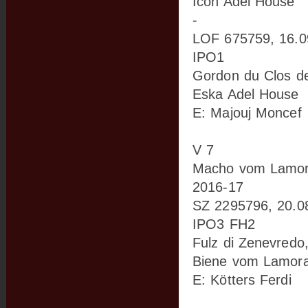
Icon Adel House
-
LOF 675759, 16.0
IPO1
Gordon du Clos d
Eska Adel House
E: Majouj Moncef
V 7
Macho vom Lamo
2016-17
SZ 2295796, 20.0
IPO3 FH2
Fulz di Zenevredo
Biene vom Lamor
E: Kötters Ferdi