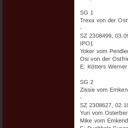
SG 1
Trexa von der Ostf
-
SZ 2308499, 03.0
IPO1
Yoker vom Pendler
Osi von der Ostfri
E: Kötters Werner
SG 2
Zissie vom Emken
-
SZ 2308627, 02.10
Yuri vom Osterber
Mike vom Emkendo