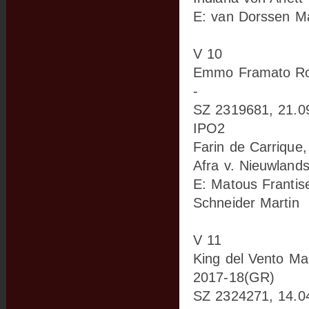
E: van Dorssen Ma
V 10
Emmo Framato Ro
-
SZ 2319681, 21.0
IPO2
Farin de Carrique,
Afra v. Nieuwland
E: Matous Frantis
Schneider Martin
V 11
King del Vento Ma
2017-18(GR)
SZ 2324271, 14.0