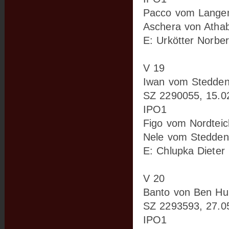
Pacco vom Langen
Aschera von Atha
E: Urkötter Norber
V 19
Iwan vom Stedden
SZ 2290055, 15.0
IPO1
Figo vom Nordteic
Nele vom Stedden
E: Chlupka Dieter
V 20
Banto von Ben Hu
SZ 2293593, 27.0
IPO1