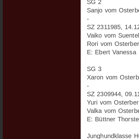
SG 2
Sanjo vom Osterbe
-
SZ 2311985, 14.12
Vaiko vom Suentel
Rori vom Osterbe
E: Ebert Vanessa
SG 3
Xaron vom Osterb
-
SZ 2309944, 09.11
Yuri vom Osterber
Valka vom Osterb
E: Büttner Thorst
Junghundklasse Hü