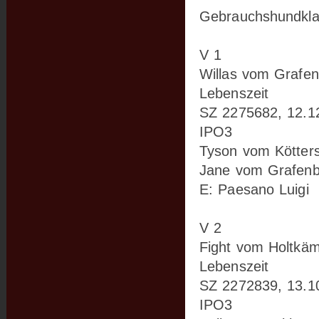
Gebrauchshundklas
V 1
Willas vom Grafe
Lebenszeit
SZ 2275682, 12.1
IPO3
Tyson vom Kötter
Jane vom Grafenb
E: Paesano Luigi
V 2
Fight vom Holtkä
Lebenszeit
SZ 2272839, 13.1
IPO3