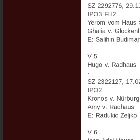
SZ 2292776, 29.1
IPO3 FH2
Yerom vom Haus S
Ghalia v. Glocken
E: Salihin Budima
V 5
Hugo v. Radhaus
-
SZ 2322127, 17.0
IPO2
Kronos v. Nürburgr
Amy v. Radhaus
E: Radukic Zeljko
V 6