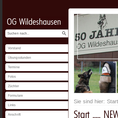
Vorstand
Übungsstunden
Termine
Fotos
Züchter
Formulare
Sie sind hier:
Star
Links
Anschrift