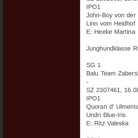
IPO1
John-Boy von der 
Linn vom Heidhof
E: Heeke Martina
Junghundklasse Rü
SG 1
Balu Team Zabers
-
SZ 2307461, 16.0
IPO1
Quoran d' Ulmenta
Undri Blue-Iris
E: Ritz Valeska