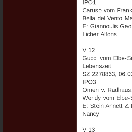
IPO1
Caruso vom Frank
Bella del Vento Ma
E: Giannoulis Geo
Licher Alfons
V 12
Gucci vom Elbe-S
Lebenszeit
SZ 2278863, 06.0
IPO3
Omen v. Radhaus
Wendy vom Elbe-S
E: Stein Annett &
Nancy
V 13