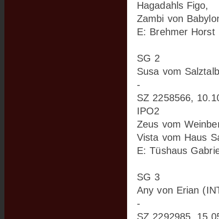
Hagadahls Figo,
Zambi von Babylo
E: Brehmer Horst
SG 2
Susa vom Salztalb
-
SZ 2258566, 10.1
IPO2
Zeus vom Weinberg
Vista vom Haus Sal
E: Tüshaus Gabrie
SG 3
Any von Erian (IN
-
SZ 2292985, 15.0