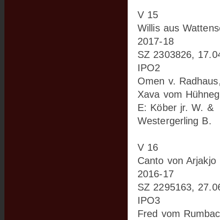
V 15
Willis aus Wattens
2017-18
SZ 2303826, 17.0
IPO2
Omen v. Radhaus
Xava vom Hühneg
E: Köber jr. W. &
Westergerling B.
V 16
Canto von Arjakjo 
2016-17
SZ 2295163, 27.0
IPO3
Fred vom Rumbach