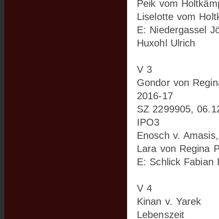
Peik vom Holtkäm
Liselotte vom Hol
E: Niedergassel J
Huxohl Ulrich
V 3
Gondor von Regin
2016-17
SZ 2299905, 06.1
IPO3
Enosch v. Amasis,
Lara von Regina P
E: Schlick Fabian 
V 4
Kinan v. Yarek
Lebenszeit