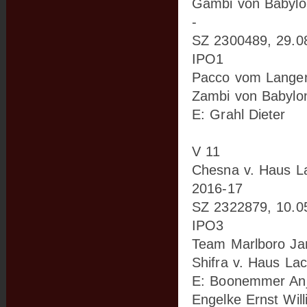
Gambi von Babylo
-
SZ 2300489, 29.0
IPO1
Pacco vom Langen
Zambi von Babylo
E: Grahl Dieter
V 11
Chesna v. Haus L
2016-17
SZ 2322879, 10.0
IPO3
Team Marlboro Ja
Shifra v. Haus La
E: Boonemmer An
Engelke Ernst Will