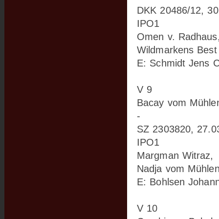
DKK 20486/12, 30
IPO1
Omen v. Radhaus
Wildmarkens Best 
E: Schmidt Jens C
V 9
Bacay vom Mühlen
-
SZ 2303820, 27.0
IPO1
Margman Witraz,
Nadja vom Mühlen
E: Bohlsen Johan
V 10