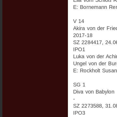
Ella vom Schloß 
E: Bornemann Re
V 14
Akira von der Fried
2017-18
SZ 2284417, 24.0
IPO1
Luka von der Achi
Ungel von der Bur
E: Rockholt Susa
SG 1
Diva von Babylon
-
SZ 2273588, 31.0
IPO3