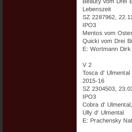
Beauty vom Drei B
Lebenszeit
SZ 2287962, 22.1
IPO3
Mentos vom Oster
Quicki vom Drei B
E: Wortmann Dirk
V 2
Tosca d' Ulmental
2015-16
SZ 2304503, 23.0
IPO3
Cobra d' Ulmental
Ully d' Ulmental
E: Prachensky Nat