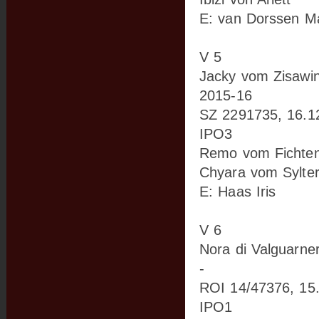
E: van Dorssen Ma
V 5
Jacky vom Zisawin
2015-16
SZ 2291735, 16.1
IPO3
Remo vom Fichten
Chyara vom Sylte
E: Haas Iris
V 6
Nora di Valguarne
-
ROI 14/47376, 15
IPO1